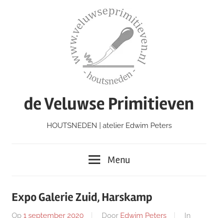
Ga
naar
de
inhoud
de Veluwse Primitieven
HOUTSNEDEN | atelier Edwim Peters
Menu
Expo Galerie Zuid, Harskamp
Op
1 september 2020
Door
Edwim Peters
In