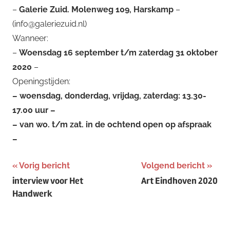
–
Galerie Zuid. Molenweg 109, Harskamp
–
(
info@galeriezuid.nl
)
Wanneer:
–
Woensdag 16 september t/m zaterdag 31 oktober
2020
–
Openingstijden:
– woensdag, donderdag, vrijdag, zaterdag: 13.30-
17.00 uur –
– van wo. t/m zat. in de ochtend open op afspraak
–
Bericht
Vorig bericht
Volgend bericht
interview voor Het
Art Eindhoven 2020
navigatie
Handwerk