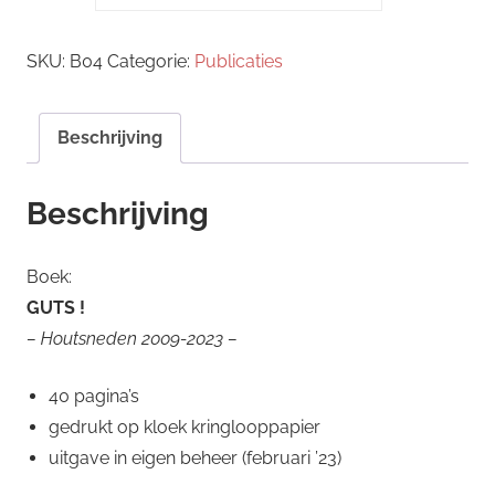
GUTS
!
SKU:
B04
Categorie:
Publicaties
aantal
Beschrijving
Beschrijving
Boek:
GUTS !
– Houtsneden 2009-2023 –
40 pagina’s
gedrukt op kloek kringlooppapier
uitgave in eigen beheer (februari ’23)