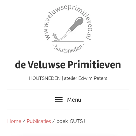
Ga
naar
de
inhoud
de Veluwse Primitieven
HOUTSNEDEN | atelier Edwim Peters
Menu
Home
/
Publicaties
/ boek: GUTS !