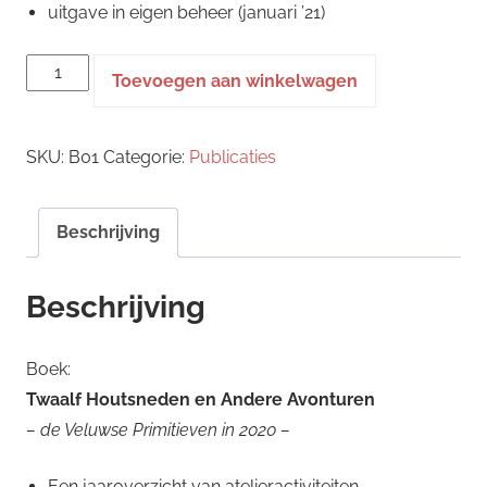
uitgave in eigen beheer (januari ’21)
boek:
Toevoegen aan winkelwagen
Twaalf
Houtsneden
SKU:
B01
Categorie:
Publicaties
en
andere
avonturen
Beschrijving
aantal
Beschrijving
Boek:
Twaalf Houtsneden en Andere Avonturen
– de Veluwse Primitieven in 2020 –
Een jaaroverzicht van atelieractiviteiten