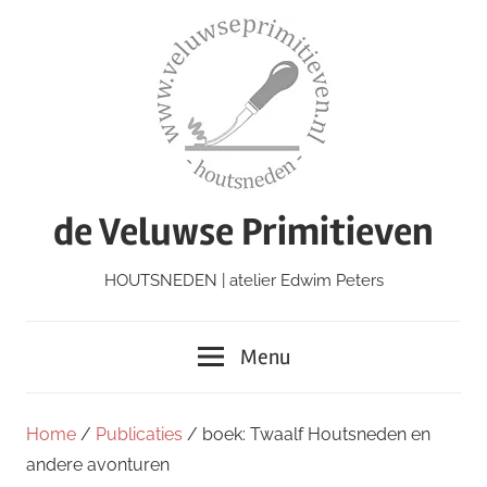
Ga
naar
de
inhoud
de Veluwse Primitieven
HOUTSNEDEN | atelier Edwim Peters
Menu
Home
/
Publicaties
/ boek: Twaalf Houtsneden en
andere avonturen