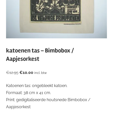
katoenen tas – Bimbobox /
Aapjesorkest
Oorspronkelijke
Huidige
€
12.95
€
10.00
incl. btw
prijs
prijs
Katoenen tas: ongebleekt katoen.
was:
is:
Formaat: 38 cm x 41 cm.
€12.95.
€10.00.
Print: gedigitaliseerde houtsnede Bimbobox /
Aapjesorkest