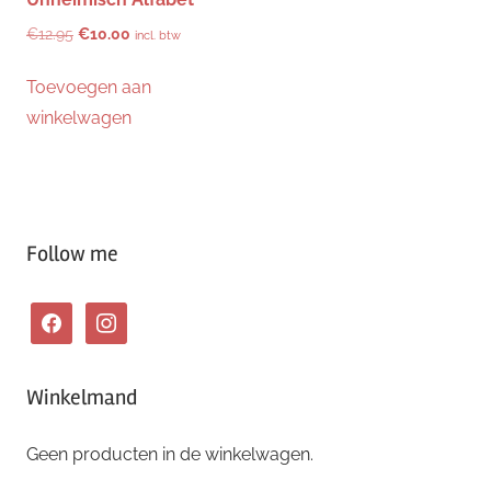
Oorspronkelijke
Huidige
€
12.95
€
10.00
incl. btw
prijs
prijs
Toevoegen aan
was:
is:
€12.95.
€10.00.
winkelwagen
Follow me
facebook
instagram
Winkelmand
Geen producten in de winkelwagen.