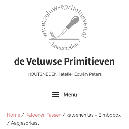
Ga
naar
de
inhoud
de Veluwse Primitieven
HOUTSNEDEN | atelier Edwim Peters
Menu
Home
/
Katoenen Tassen
/ katoenen tas – Bimbobox
/ Aapjesorkest