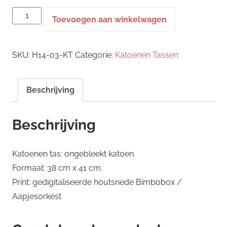
katoenen
Toevoegen aan winkelwagen
tas
-
SKU:
H14-03-KT
Categorie:
Katoenen Tassen
Bimbobox
/
Aapjesorkest
Beschrijving
aantal
Beschrijving
Katoenen tas: ongebleekt katoen.
Formaat: 38 cm x 41 cm.
Print: gedigitaliseerde houtsnede Bimbobox /
Aapjesorkest