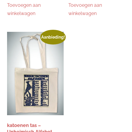
Toevoegen aan
Toevoegen aan
was:
is:
was:
is:
€12.95.
€10.00.
€12.95.
€10.00.
winkelwagen
winkelwagen
Aanbieding!
katoenen tas –
Unheimisch Alfabet