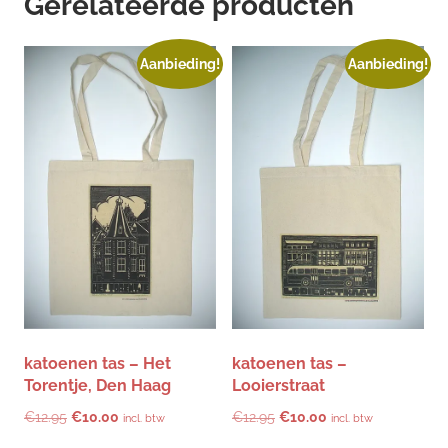
Gerelateerde producten
Aanbieding!
Aanbieding!
katoenen tas – Het
katoenen tas –
Torentje, Den Haag
Looierstraat
Oorspronkelijke
Huidige
Oorspronkelijke
Huidige
€
12.95
€
10.00
€
12.95
€
10.00
incl. btw
incl. btw
prijs
prijs
prijs
prijs