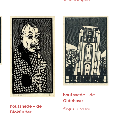
houtsnede – de
Oldehove
houtsnede – de
€
240.00
incl. btw
Blokfluiter