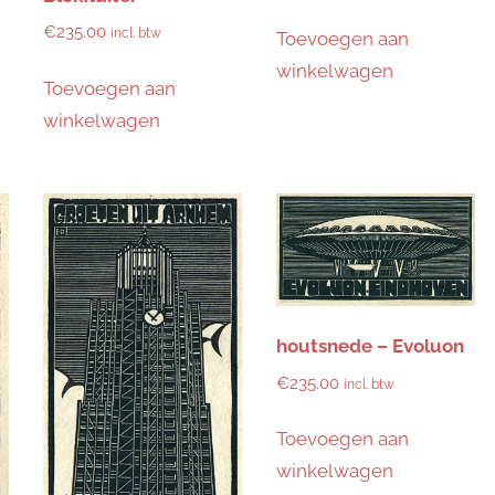
€
235.00
incl. btw
Toevoegen aan
winkelwagen
Toevoegen aan
winkelwagen
houtsnede – Evoluon
€
235.00
incl. btw
Toevoegen aan
winkelwagen