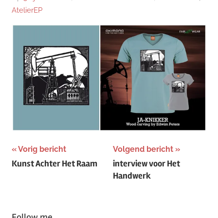
AtelierEP
Bericht
Vorig bericht
Volgend bericht
Kunst Achter Het Raam
interview voor Het
navigatie
Handwerk
Follow me