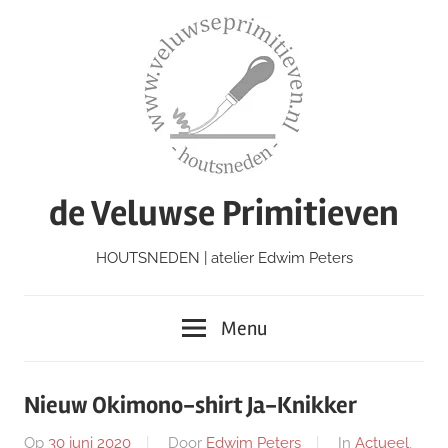
Ga
naar
de
inhoud
de Veluwse Primitieven
HOUTSNEDEN | atelier Edwim Peters
Menu
Nieuw Okimono-shirt Ja-Knikker
Op
30 juni 2020
Door
Edwim Peters
In
Actueel
,