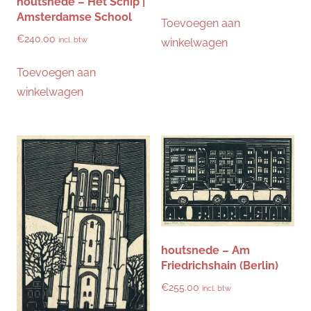
houtsnede – Het Schip |
Amsterdamse School
Toevoegen aan
€
240.00
incl. btw
winkelwagen
Toevoegen aan
winkelwagen
houtsnede – Am
Friedrichshain (Berlin)
€
255.00
incl. btw