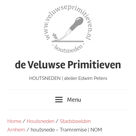
Ga
naar
de
inhoud
de Veluwse Primitieven
HOUTSNEDEN | atelier Edwim Peters
Menu
Home
/
Houtsneden
/
Stadsbeelden
Arnhem
/ houtsnede – Tramremise | NOM