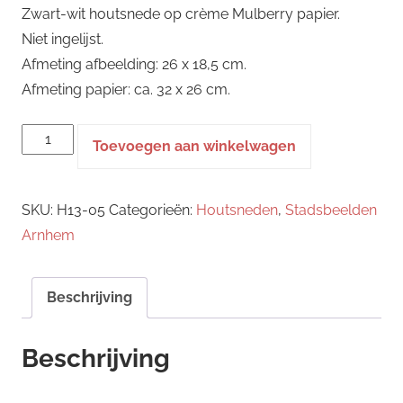
Zwart-wit houtsnede op crème Mulberry papier.
Niet ingelijst.
Afmeting afbeelding: 26 x 18,5 cm.
Afmeting papier: ca. 32 x 26 cm.
houtsnede
Toevoegen aan winkelwagen
-
Tramremise
SKU:
H13-05
Categorieën:
Houtsneden
,
Stadsbeelden
|
Arnhem
NOM
aantal
Beschrijving
Beschrijving