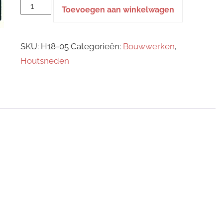
houtsnede
Toevoegen aan winkelwagen
-
Jachthuis
SKU:
H18-05
Categorieën:
Bouwwerken
,
St.
Houtsneden
Hubertus
aantal