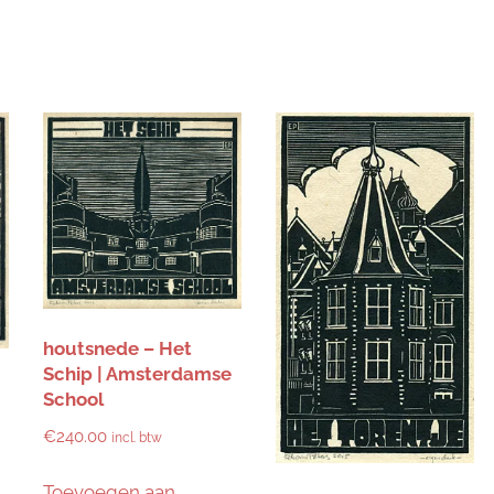
houtsnede – Het
Schip | Amsterdamse
School
€
240.00
incl. btw
Toevoegen aan