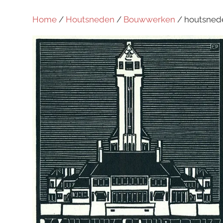
Home
/
Houtsneden
/
Bouwwerken
/ houtsnede