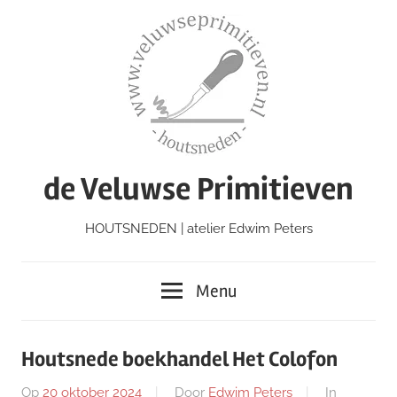
Ga
naar
de
inhoud
de Veluwse Primitieven
HOUTSNEDEN | atelier Edwim Peters
Menu
Houtsnede boekhandel Het Colofon
Op
20 oktober 2024
Door
Edwim Peters
In