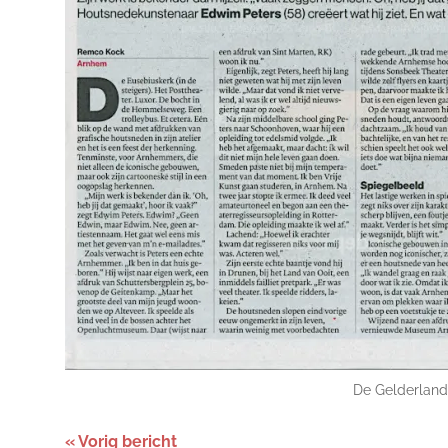
De Gelderland
Bericht
Vorig bericht