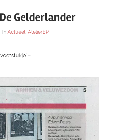
 De Gelderlander
In
Actueel
,
AtelierEP
voetstukje’ –