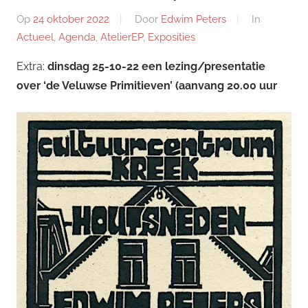
Op
24 oktober 2022
Door
Edwim Peters
In
Actueel
,
Agenda
,
AtelierEP
,
Exposities
Extra:
dinsdag 25-10-22 een lezing/presentatie
over ‘de Veluwse Primitieven’ (aanvang 20.00 uur