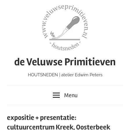
Ga
naar
de
inhoud
de Veluwse Primitieven
HOUTSNEDEN | atelier Edwim Peters
Menu
expositie + presentatie:
cultuurcentrum Kreek, Oosterbeek