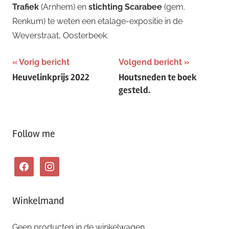
Trafiek
(Arnhem) en
stichting Scarabee
(gem.
Renkum) te weten een etalage-expositie in de
Weverstraat, Oosterbeek.
Bericht
Vorig bericht
Volgend bericht
Heuvelinkprijs 2022
Houtsneden te boek
navigatie
gesteld.
Follow me
facebook
instagram
Winkelmand
Geen producten in de winkelwagen.