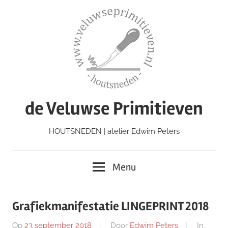
Ga
naar
de
inhoud
de Veluwse Primitieven
HOUTSNEDEN | atelier Edwim Peters
Menu
Grafiekmanifestatie LINGEPRINT 2018
Op
23 september 2018
Door
Edwim Peters
In