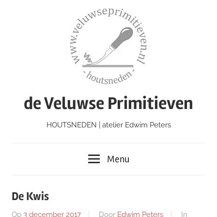
Ga
naar
de
inhoud
de Veluwse Primitieven
HOUTSNEDEN | atelier Edwim Peters
Menu
De Kwis
Op
3 december 2017
Door
Edwim Peters
In