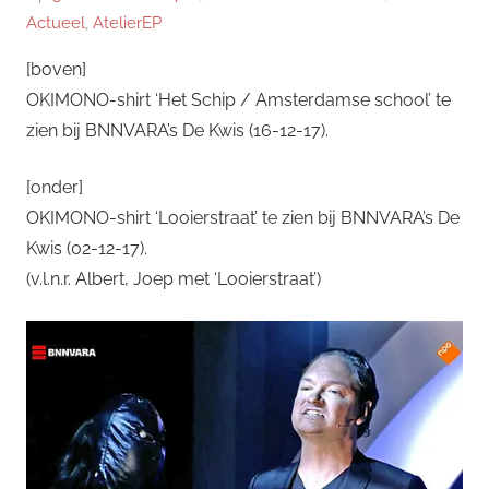
Actueel
,
AtelierEP
[boven]
OKIMONO-shirt ‘Het Schip / Amsterdamse school’ te
zien bij BNNVARA’s De Kwis (16-12-17).
[onder]
OKIMONO-shirt ‘Looierstraat’ te zien bij BNNVARA’s De
Kwis (02-12-17).
(v.l.n.r. Albert, Joep met ‘Looierstraat’)