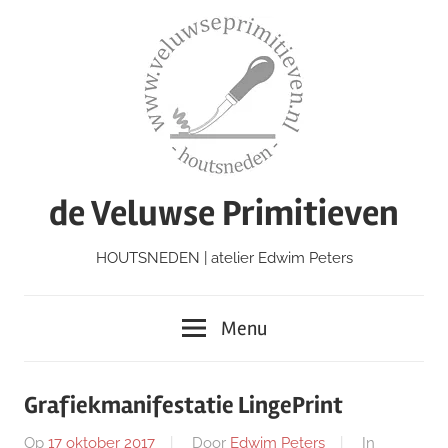
Ga
naar
de
inhoud
de Veluwse Primitieven
HOUTSNEDEN | atelier Edwim Peters
Menu
Grafiekmanifestatie LingePrint
Op
17 oktober 2017
Door
Edwim Peters
In