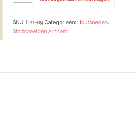
–
Stedelijk
SKU:
H21-09
Categorieën:
Houtsneden
,
Gymnasium
Stadsbeelden Arnhem
Arnhem
aantal