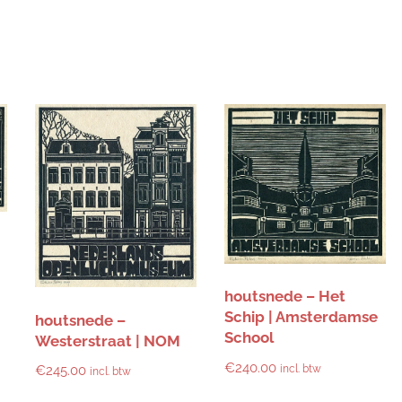
houtsnede – Het
Schip | Amsterdamse
houtsnede –
School
Westerstraat | NOM
€
240.00
incl. btw
€
245.00
incl. btw