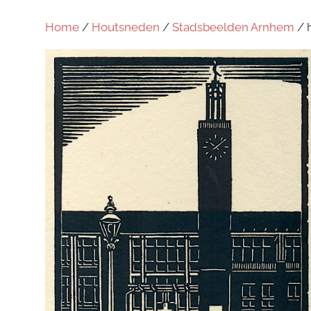
Home
/
Houtsneden
/
Stadsbeelden Arnhem
/ 