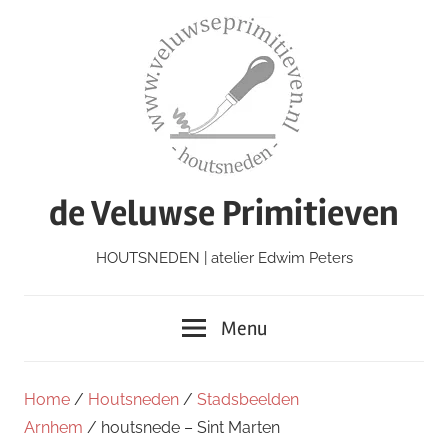
Ga
naar
de
inhoud
de Veluwse Primitieven
HOUTSNEDEN | atelier Edwim Peters
Menu
Home
/
Houtsneden
/
Stadsbeelden
Arnhem
/ houtsnede – Sint Marten