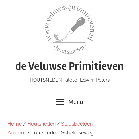
Ga
naar
de
inhoud
de Veluwse Primitieven
HOUTSNEDEN | atelier Edwim Peters
Menu
Home
/
Houtsneden
/
Stadsbeelden
Arnhem
/ houtsnede – Schelmseweg