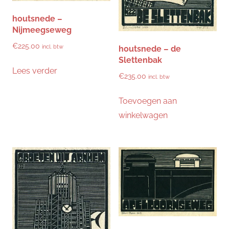
houtsnede –
Nijmeegseweg
€
225.00
incl. btw
houtsnede – de
Slettenbak
Lees verder
€
235.00
incl. btw
Toevoegen aan
winkelwagen